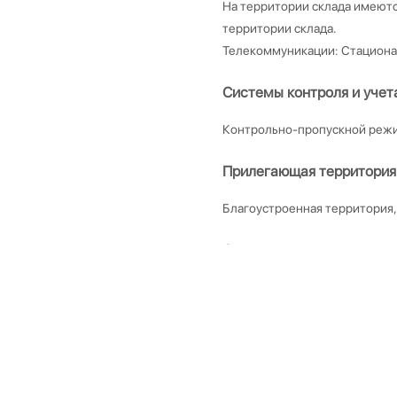
На территории склада имеют
территории склада.
Телекоммуникации: Стационар
Системы контроля и учет
Контрольно-пропускной режи
Прилегающая территория
Благоустроенная территория
Стоянки для автотранспо
Достаточное количество мест
вблизи территории.
Железнодорожное сообщ
Непосредственная близость 