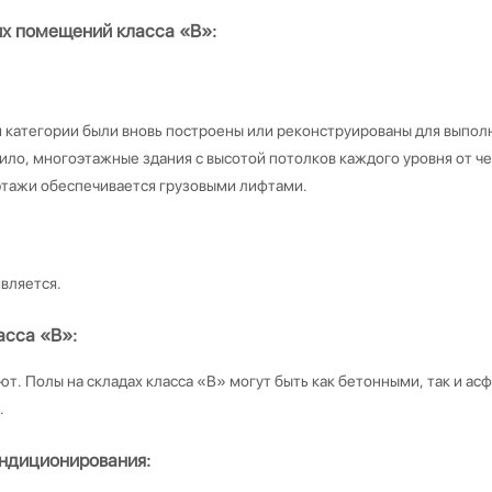
их помещений класса «B»:
категории были вновь построены или реконструированы для выполн
вило, многоэтажные здания с высотой потолков каждого уровня от ч
этажи обеспечивается грузовыми лифтами.
вляется.
асса «B»:
т. Полы на складах класса «В» могут быть как бетонными, так и ас
.
ондиционирования: