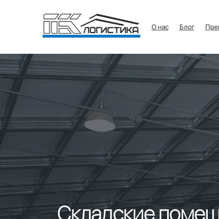
О нас
Блог
Пре
Складские поме