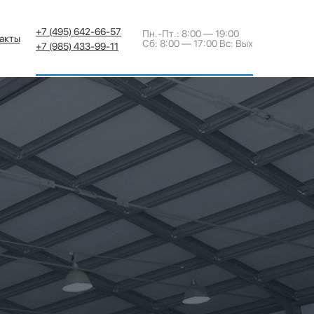
+7 (495) 642-66-57
Пн.-Пт.: 8:00 — 19:00
акты
Сб: 8:00 — 17:00 Вс: Вых
+7 (985) 433-99-11