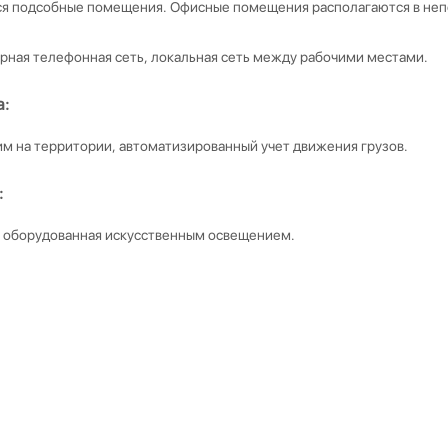
ся подсобные помещения. Офисные помещения располагаются в неп
ная телефонная сеть, локальная сеть между рабочими местами.
а:
м на территории, автоматизированный учет движения грузов.
:
, оборудованная искусственным освещением.
рта:
 для стоянки большегрузного транспорта как непосредственно у ск
ение:
к железнодорожной грузовой станции.