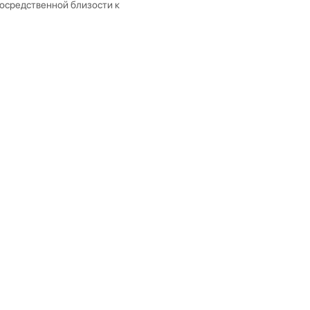
осредственной близости к
ладского помещения, так и