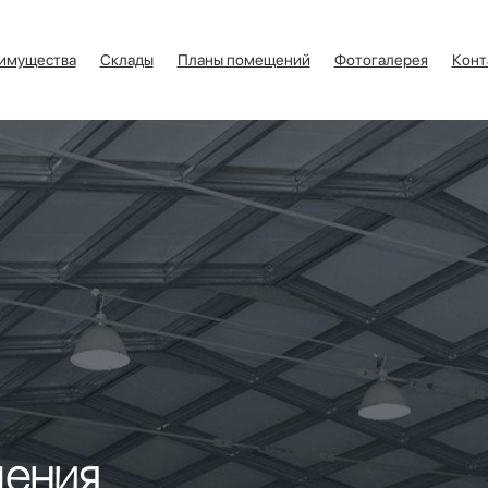
имущества
Склады
Планы помещений
Фотогалерея
Конт
щения