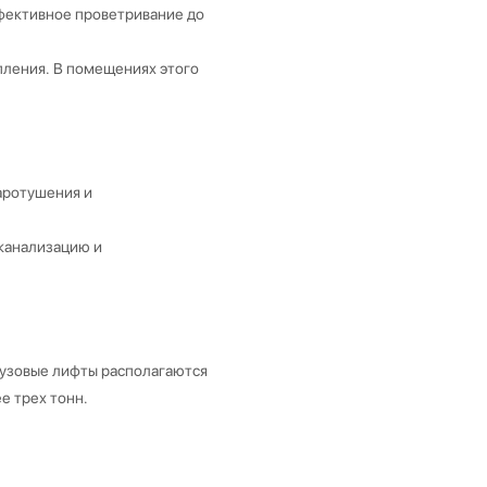
ффективное проветривание до
пления. В помещениях этого
аротушения и
канализацию и
рузовые лифты располагаются
е трех тонн.